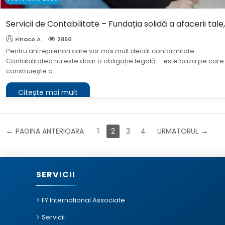
Servicii de Contabilitate – Fundația solidă a afacerii tale,
Finaco A.
2850
Pentru antreprenori care vor mai mult decât conformitate.
Contabilitatea nu este doar o obligație legală – este baza pe care
construiește o...
Citește mai mult
PAGINA ANTERIOARA
1
2
3
4
URMATORUL
SERVICII
FY International Associate
Servicii