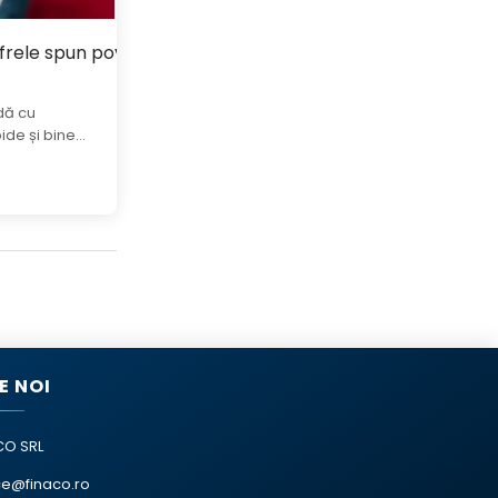
frele spun povestea adevărată
idă cu
de și bine...
E NOI
CO SRL
ce@finaco.ro