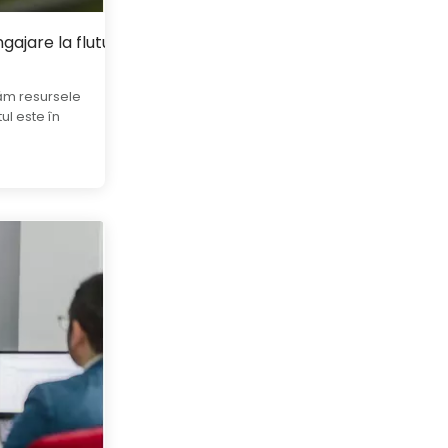
ngajare la fluturaș, ne ocupăm de tot
ăm resursele
tul este în