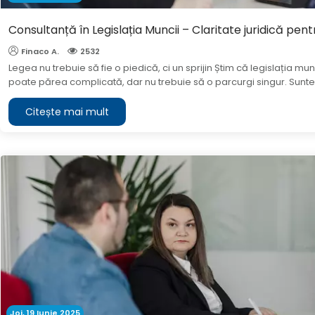
Consultanță în Legislația Muncii – Claritate juridică pent
Finaco A.
2532
Legea nu trebuie să fie o piedică, ci un sprijin Știm că legislația mun
poate părea complicată, dar nu trebuie să o parcurgi singur. Sunte
Citește mai mult
Joi, 19 Iunie 2025