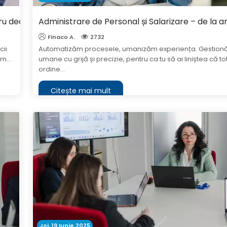
ru decizii corecte
Administrare de Personal și Salarizare – de la a
Finaco A.
2732
cii
Automatizăm procesele, umanizăm experiența. Gestion
m...
umane cu grijă și precizie, pentru ca tu să ai liniștea că to
ordine...
Citește mai mult
Joi, 19 Iunie 2025