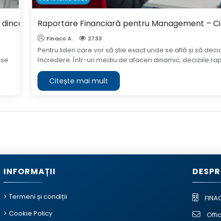
 dincolo de obligații, spre oportunități
Raportare Financiară pentru Management – Ci
Finaco A.
2733
Pentru lideri care vor să știe exact unde se află și să dec
 se
încredere. Într-un mediu de afaceri dinamic, deciziile rapi
Citește mai mult
INFORMAȚII
DESPR
Termeni și condiții
FINA
Cookie Policy
Offi