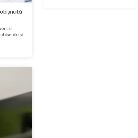
obișnuită
pentru
bișnuite și