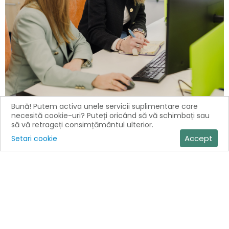
Bună! Putem activa unele servicii suplimentare care
Asistență fiscală (taxe și impozite)
necesită cookie-uri? Puteți oricând să vă schimbați sau
să vă retrageți consimțământul ulterior.
Navighează cu încredere prin legislația fiscală. Te ajutăm să
Accept
Setari cookie
gestionezi corect obligațiile fiscale, să eviți riscurile și să
beneficiezi de facilități legale, indiferent de complexitatea
activității tale.
Citește mai mult