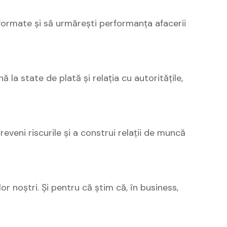
nformate și să urmărești performanța afacerii
 la state de plată și relația cu autoritățile,
preveni riscurile și a construi relații de muncă
 noștri. Și pentru că știm că, în business,