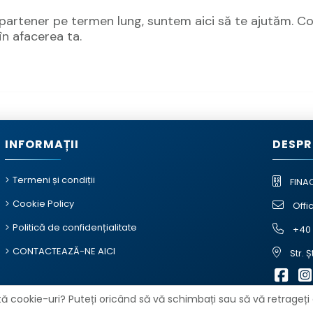
un partener pe termen lung, suntem aici să te ajutăm.
în afacerea ta.
INFORMAȚII
DESPR
Termeni și condiții
FINA
Cookie Policy
Offi
Politică de confidențialitate
+40 
CONTACTEAZĂ-NE AICI
Str. 
ă cookie-uri? Puteți oricând să vă schimbați sau să vă retrageți