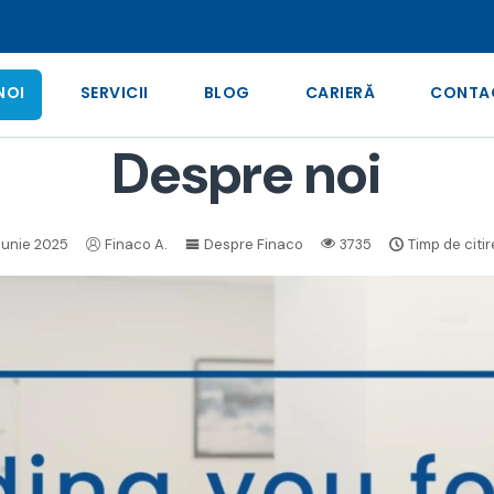
NOI
SERVICII
BLOG
CARIERĂ
CONTA
Despre noi
 Iunie 2025
Finaco A.
Despre Finaco
3735
Timp de citir