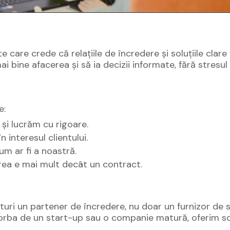
 care crede că relațiile de încredere și soluțiile clare
bine afacerea și să ia decizii informate, fără stresul bi
e:
și lucrăm cu rigoare.
n interesul clientului.
um ar fi a noastră.
rea e mai mult decât un contract.
turi un partener de încredere, nu doar un furnizor de s
 vorba de un start-up sau o companie matură, oferim sol