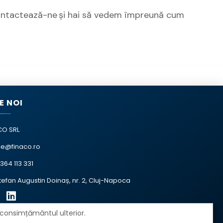
 Contactează-ne și hai să vedem împreună cum
E NOI
CO SRL
ce@finaco.ro
364 113 331
Ștefan Augustin Doinaș, nr. 2, Cluj-Napoca
 consimțământul ulterior.