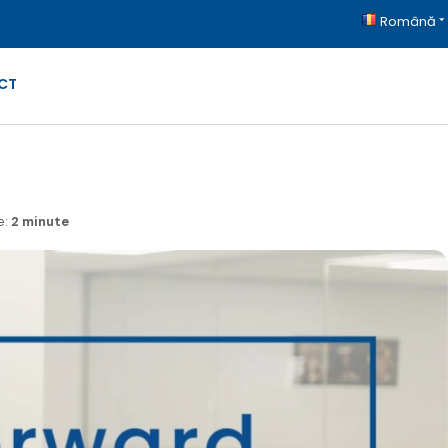
Română
CT
e:
2 minute