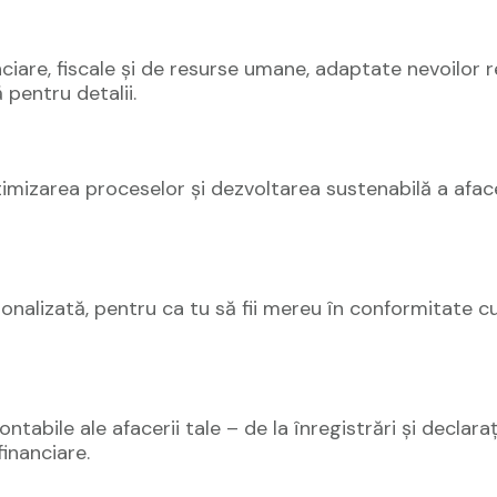
ciare, fiscale și de resurse umane, adaptate nevoilor r
ă pentru detalii.
ptimizarea proceselor și dezvoltarea sustenabilă a aface
onalizată, pentru ca tu să fii mereu în conformitate cu 
bile ale afacerii tale – de la înregistrări și declarații
financiare.