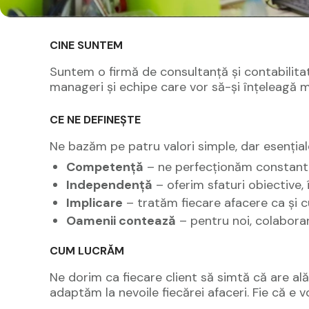
CINE SUNTEM
Suntem o firmă de consultanță și contabilitate
manageri și echipe care vor să-și înțeleagă mai 
CE NE DEFINEȘTE
Ne bazăm pe patru valori simple, dar esențial
Competență
– ne perfecționăm constant 
Independență
– oferim sfaturi obiective, î
Implicare
– tratăm fiecare afacere ca și c
Oamenii contează
– pentru noi, colabora
CUM LUCRĂM
Ne dorim ca fiecare client să simtă că are ală
adaptăm la nevoile fiecărei afaceri. Fie că e