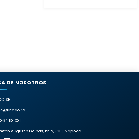
A DE NOSOTROS
CO SRL
ce@finaco.ro
364 113 331
Ștefan Augustin Doinaș, nr. 2, Cluj-Napoca